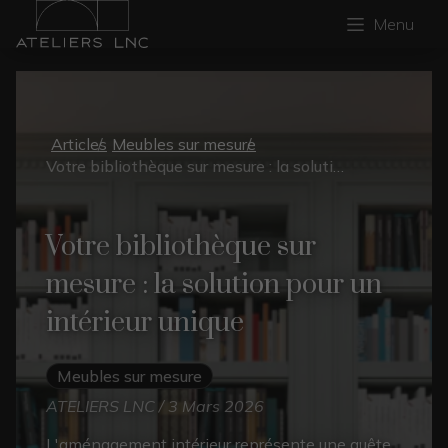
Menu
Articles
Meubles sur mesure
Votre bibliothèque sur mesure : la solution pour un intérieur unique
Votre bibliothèque sur
mesure : la solution pour un
intérieur unique
Meubles sur mesure
ATELIERS LNC / 3 Mars 2026
L'aménagement intérieur représente une quête