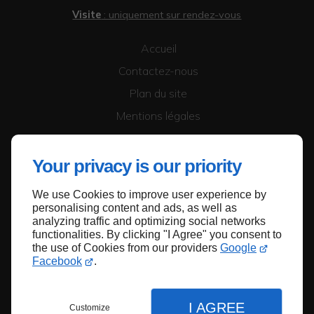
Visite
: uniquement sur rendez-vous
Accueil
Contactez-nous
Plan du site
Mentions légales
Your privacy is our priority
We use Cookies to improve user experience by
personalising content and ads, as well as
Haut de page
analyzing traffic and optimizing social networks
functionalities. By clicking "I Agree" you consent to
the use of Cookies from our providers
Google
Facebook
.
I AGREE
Customize