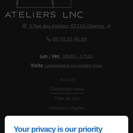
5 Rue des Ateliers, 67210 Obernai
09 70 35 45 99
Lun - Ven
: 08h30 - 17h30
Visite
: uniquement sur rendez-vous
Accueil
Contactez-nous
Plan du site
Mentions légales
Your privacy is our priority