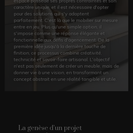
espace possède ses propres contraintes et son
caractère unique, et il est nécessaire d'opter
pour des solutions qui s'y adaptent
parfaitement. C'est là que le mobilier sur mesure
entre en jeu. Plus qu'une simple option, il
s'impose comme une réponse élégante et
fonctionnelle aux défis d'agencement. De la
première idée jusqu'à la dernière touche de
finition, ce processus combine créativité,
technicité et savoir-faire artisanal. L'objectif
n'est pas seulement de créer un meuble, mais de
donner vie à une vision, en transformant un
concept abstrait en une réalité tangible et utile.
La genèse d’un projet